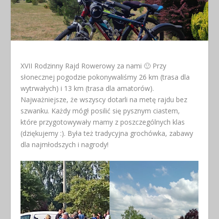
XVII Rodzinny Rajd Rowerowy za nami 🙂 Przy
słonecznej pogodzie pokonywaliśmy 26 km (trasa dla
wytrwałych) i 13 km (trasa dla amatorów).
Najważniejsze, że wszyscy dotarli na metę rajdu bez
szwanku. Każdy mógł posilić się pysznym ciastem,
które przygotowywały mamy z poszczególnych klas
(dziękujemy :). Była też tradycyjna grochówka, zabawy
dla najmłodszych i nagrody!